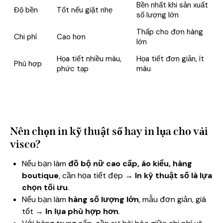
Bền nhất khi sản xuất
Độ bền
Tốt nếu giặt nhẹ
số lượng lớn
Thấp cho đơn hàng
Chi phí
Cao hơn
lớn
Họa tiết nhiều màu,
Họa tiết đơn giản, ít
Phù hợp
phức tạp
màu
Nên chọn in kỹ thuật số hay in lụa cho vải
visco?
Nếu bạn làm
đồ bộ nữ cao cấp, áo kiểu, hàng
boutique
, cần họa tiết đẹp →
In kỹ thuật số là lựa
chọn tối ưu
.
Nếu bạn làm
hàng số lượng lớn
, mẫu đơn giản, giá
tốt →
In lụa phù hợp hơn
.