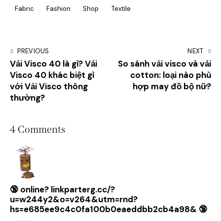
Fabric
Fashion
Shop
Textile
PREVIOUS
NEXT
Vải Visco 40 là gì? Vải
So sánh vải visco và vải
Visco 40 khác biệt gì
cotton: loại nào phù
với Vải Visco thông
hợp may đồ bộ nữ?
thường?
4 Comments
🔞 online? linkparterg.cc/?
u=w244y2&o=v264&utm=rnd?
hs=e685ee9c4c0fa100b0eaeddbb2cb4a98& 🔞