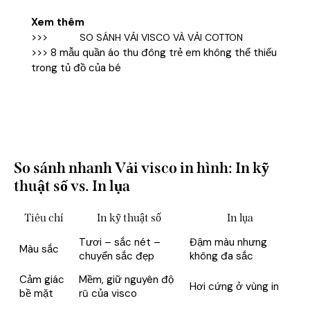
Xem thêm
>>>
SO SÁNH VẢI VISCO VÀ VẢI COTTON
>>>
8 mẫu quần áo thu đông trẻ em không thể thiếu
trong tủ đồ của bé
So sánh nhanh Vải visco in hình: In kỹ
thuật số vs. In lụa
Tiêu chí
In kỹ thuật số
In lụa
Tươi – sắc nét –
Đậm màu nhưng
Màu sắc
chuyển sắc đẹp
không đa sắc
Cảm giác
Mềm, giữ nguyên độ
Hơi cứng ở vùng in
bề mặt
rũ của visco