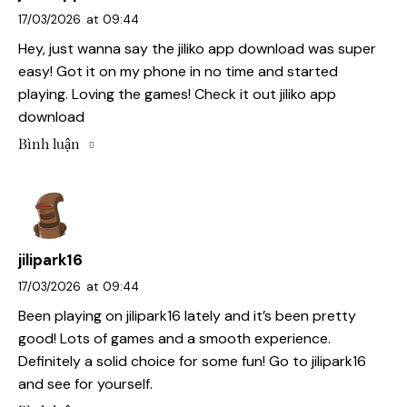
17/03/2026
at
09:44
Hey, just wanna say the jiliko app download was super
easy! Got it on my phone in no time and started
playing. Loving the games! Check it out
jiliko app
download
Bình luận
jilipark16
17/03/2026
at
09:44
Been playing on jilipark16 lately and it’s been pretty
good! Lots of games and a smooth experience.
Definitely a solid choice for some fun! Go to
jilipark16
and see for yourself.