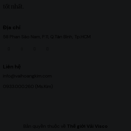
tốt nhất.
Địa chỉ
58 Phan Sào Nam, P.11, Q.Tân Bình, Tp.HCM
Liên hệ
info@vaihoangkim.com
0933.000.260 (Ms.Kim)
Bản quyền thuộc về
Thế giới Vải Visco