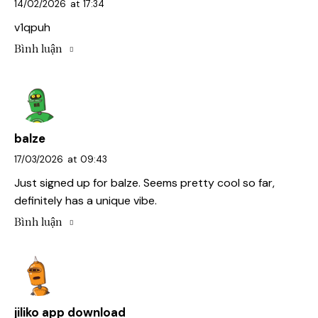
14/02/2026
at
17:34
v1qpuh
Bình luận
balze
17/03/2026
at
09:43
Just signed up for
balze
. Seems pretty cool so far,
definitely has a unique vibe.
Bình luận
jiliko app download