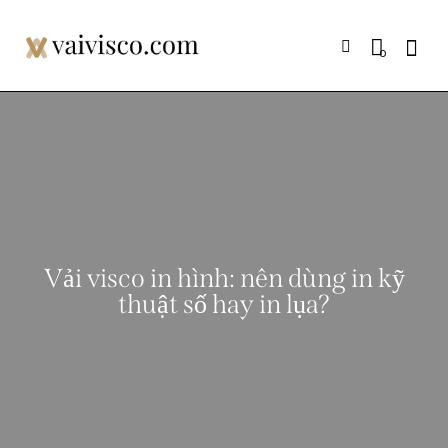
0
rch
Vải visco in hình: nên dùng in kỹ
thuật số hay in lụa?