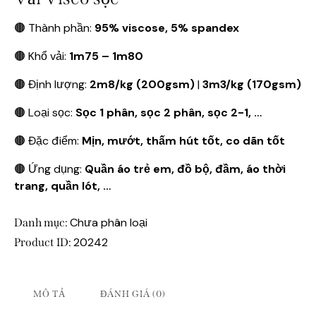
🟤 Thành phần:
95% viscose, 5% spandex
🟤 Khổ vải:
1m75 – 1m80
🟤 Định lượng:
2m8/kg (200gsm)
|
3m3/kg (170gsm)
🟤 Loại sọc:
Sọc 1 phân, sọc 2 phân, sọc 2-1, …
🟤 Đặc điểm:
Mịn, mướt, thấm hút tốt, co dãn tốt
🟤 Ứng dụng:
Quần áo trẻ em, đồ bộ, đầm, áo thời
trang, quần lót, …
Chưa phân loại
Danh mục:
20242
Product ID:
MÔ TẢ
ĐÁNH GIÁ (0)