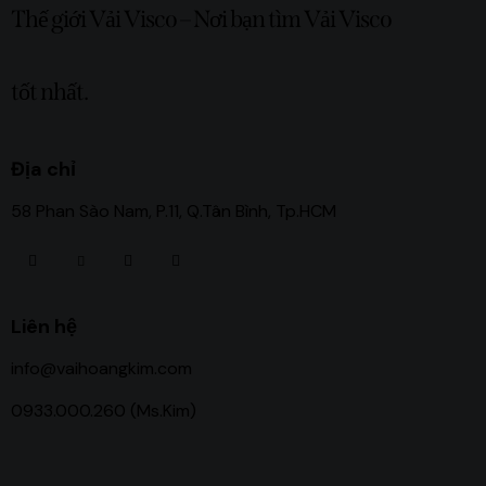
Thế giới Vải Visco – Nơi bạn tìm Vải Visco
tốt nhất.
Địa chỉ
58 Phan Sào Nam, P.11, Q.Tân Bình, Tp.HCM
Liên hệ
info@vaihoangkim.com
0933.000.260 (Ms.Kim)