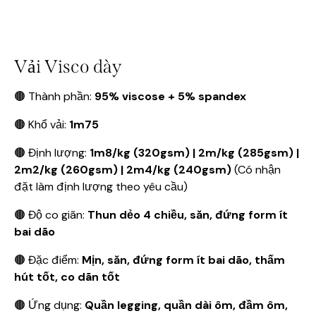
Vải Visco dày
🟤 Thành phần:
95% viscose + 5% spandex
🟤 Khổ vải:
1m75
🟤 Định lượng:
1m8/kg (320gsm) | 2m/kg (285gsm) |
2m2/kg (260gsm) | 2m4/kg (240gsm)
(Có nhận
đặt làm định lượng theo yêu cầu)
🟤 Độ co giãn:
Thun dẻo 4 chiều, săn, đứng form ít
bai dão
🟤 Đặc điểm:
Mịn, săn, đứng form ít bai dão, thấm
hút tốt, co dãn tốt
🟤 Ứng dụng:
Quần legging, quần dài ôm, đầm ôm,