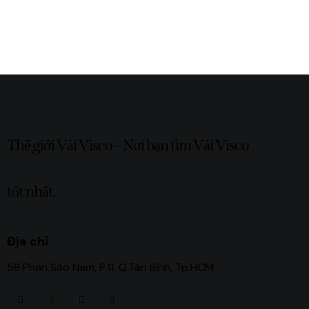
Thế giới Vải Visco – Nơi bạn tìm Vải Visco
tốt nhất.
Địa chỉ
58 Phan Sào Nam, P.11, Q.Tân Bình, Tp.HCM