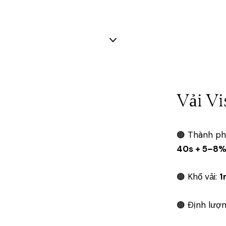
Vải Vi
🟤 Thành p
40s + 5–8%
🟤 Khổ vải:
1
🟤 Định lượ