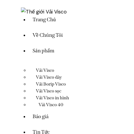
Trang Chủ
Về Chúng Tôi
Sản phẩm
Vải Visco
Vải Visco dày
Vải Borip Visco
Vải Visco sọc
Vải Visco in hình
Vải Visco 40
Báo giá
Tin Tức