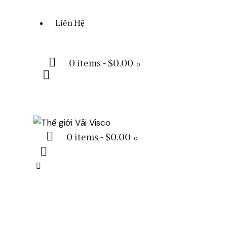
Liên Hệ
0 items
-
$0.00
0
0 items
-
$0.00
0