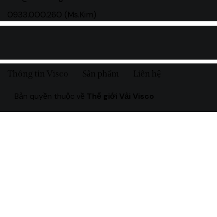
0933.000.260 (Ms.Kim)
Thông tin Visco
Sản phẩm
Liên hệ
Bản quyền thuộc về
Thế giới Vải Visco