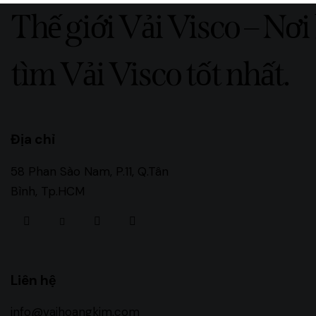
Thế giới Vải Visco – Nơi
tìm Vải Visco tốt nhất.
Địa chỉ
58 Phan Sào Nam, P.11, Q.Tân
Bình, Tp.HCM
facebook-
twitter-
dribble-
instagram
1
new
new
Liên hệ
info@vaihoangkim.com