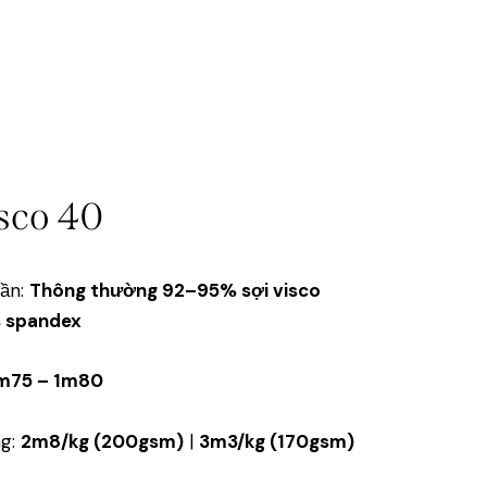
sco 40
hần:
Thông thường 92–95% sợi visco
 spandex
m75 – 1m80
ng:
2m8/kg (200gsm)
|
3m3/kg (170gsm)