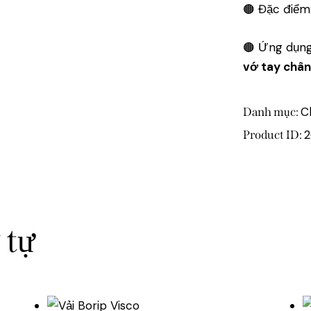
🟤 Đặc điểm
🟤 Ứng dụn
vớ tay chân
C
Danh mục:
Product ID:
 tự