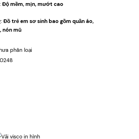
:
Độ mềm, mịn, mướt cao
g:
Đồ trẻ em sơ sinh bao gồm quần áo,
, nón mũ
hưa phân loại
20248