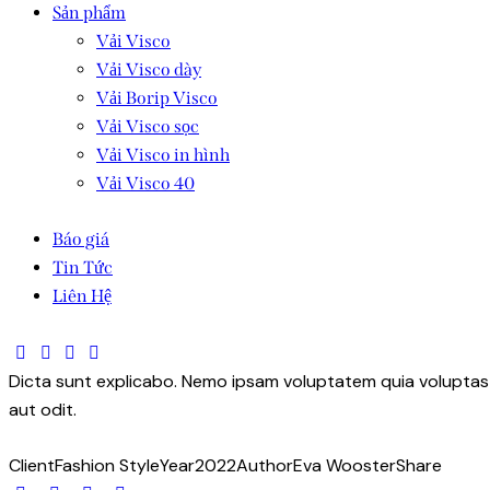
Sản phẩm
Vải Visco
Vải Visco dày
Vải Borip Visco
Vải Visco sọc
Vải Visco in hình
Vải Visco 40
Báo giá
Tin Tức
Liên Hệ
Dicta sunt explicabo. Nemo ipsam voluptatem quia voluptas 
aut odit.
Client
Fashion Style
Year
2022
Author
Eva Wooster
Share