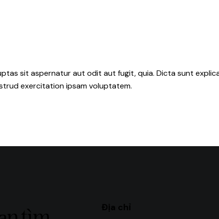
as sit aspernatur aut odit aut fugit, quia. Dicta sunt explic
ostrud exercitation ipsam voluptatem.
Địa chỉ
bạn tìm