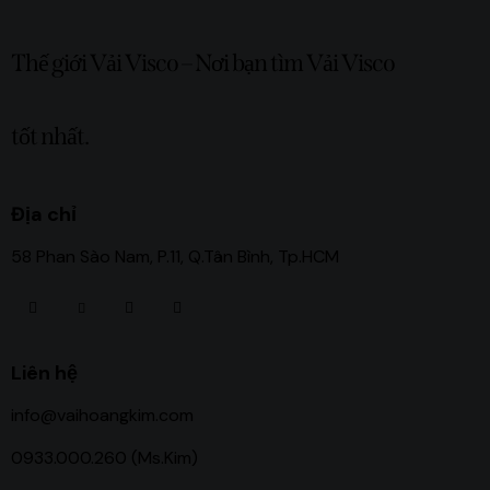
Thế giới Vải Visco – Nơi bạn tìm Vải Visco
tốt nhất.
Địa chỉ
58 Phan Sào Nam, P.11, Q.Tân Bình, Tp.HCM
Liên hệ
info@vaihoangkim.com
0933.000.260 (Ms.Kim)