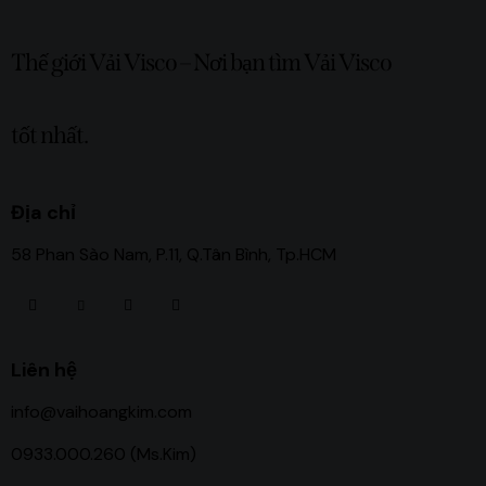
Thế giới Vải Visco – Nơi bạn tìm Vải Visco
tốt nhất.
Địa chỉ
58 Phan Sào Nam, P.11, Q.Tân Bình, Tp.HCM
Liên hệ
info@vaihoangkim.com
0933.000.260 (Ms.Kim)