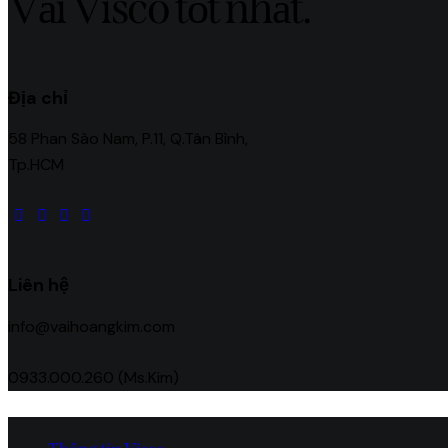
Vải Visco tốt nhất.
Địa chỉ
58 Phan Sào Nam, P.11, Q.Tân Bình,
Tp.HCM
facebook-
twitter-
dribble-
instagram
1
new
new
Liên hệ
info@vaihoangkim.com
0933.000.260 (Ms.Kim)