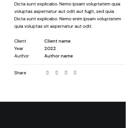
Dicta sunt explicabo. Nemo ipsam voluptatem quia
voluptas aspernatur aut odit aut fugit, sed quia.
Dicta sunt explicabo. Nemo enim ipsam voluptatem
quia voluptas sit aspernatur aut odit.
Client
Client name
Year
2022
Author
Author name
Twitter-
Facebook
Share-
Copy
Share
new
email
URL
to
clipboard