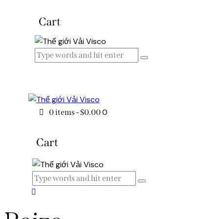
Cart
0
0 items
-
$0.00
Cart