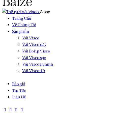
Baize
Close
Trang Chủ
Về Chúng Tôi
Sản phẩm
Vải Visco
Vải Visco dày
Vải Borip Visco
Vải Visco sọc
Vải Visco in hình
Vải Visco 40
Báo giá
Tin Tức
Liên Hệ
facebook-
twitter-
dribble-
instagram