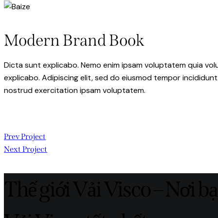
1
new
new
Modern Brand Book
Dicta sunt explicabo. Nemo enim ipsam voluptatem quia volupt
explicabo. Adipiscing elit, sed do eiusmod tempor incididunt
nostrud exercitation ipsam voluptatem.
Điều
Prev Project
Next Project
hướng
bài
Thế giới Vải Visco – Nơi b
viết