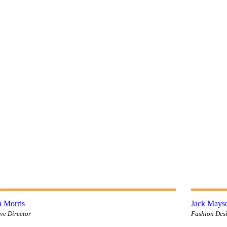
cebook-
twitter
dribbble-
instagram
faceboo
tw
1
1
 Morris
Jack Mays
ve Director
Fashion Des