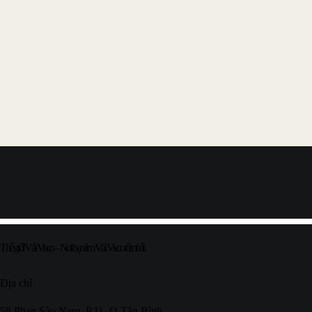
Thế giới Vải Visco – Nơi bạn tìm Vải Visco tốt nhất.
Địa chỉ
58 Phan Sào Nam, P.11, Q.Tân Bình,