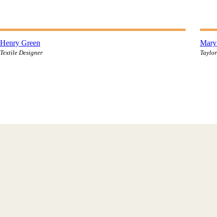
facebook-
twitter
dribbble-
instagram
fa
1
1
1
Henry Green
Mary
Textile Designer
Taylor