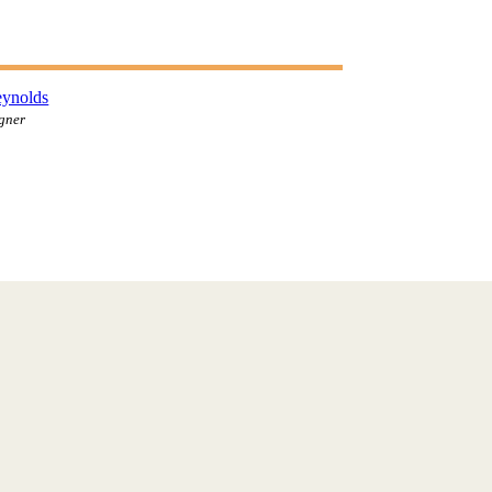
k-
itter
dribbble-
instagram
1
ynolds
igner