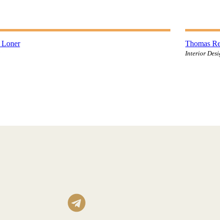
cebook-
twitter
dribbble-
instagram
faceboo
tw
1
1
 Loner
Thomas Re
Interior Des