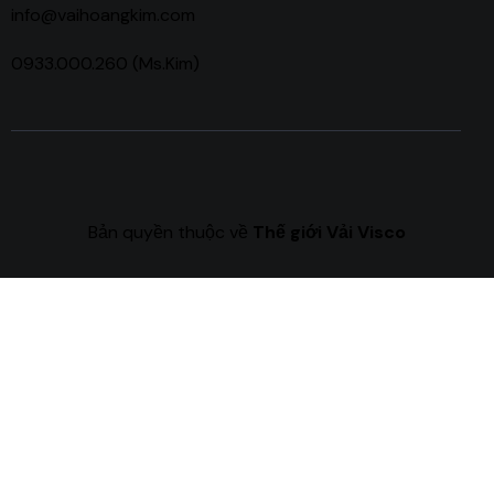
info@vaihoangkim.com
0933.000.260 (Ms.Kim)
Bản quyền thuộc về
Thế giới Vải Visco